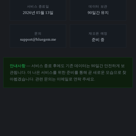
서비스 종료일
데이터 보관
2026년 05월 13일
90일간 유지
문의
재오픈 예정
support@bluegem.me
준비 중
안내사항
— 서비스 종료 후에도 기존 데이터는 90일간 안전하게 보
관됩니다. 더 나은 서비스를 위한 준비를 통해 곧 새로운 모습으로 찾
아뵙겠습니다. 관련 문의는 이메일로 연락 주세요.