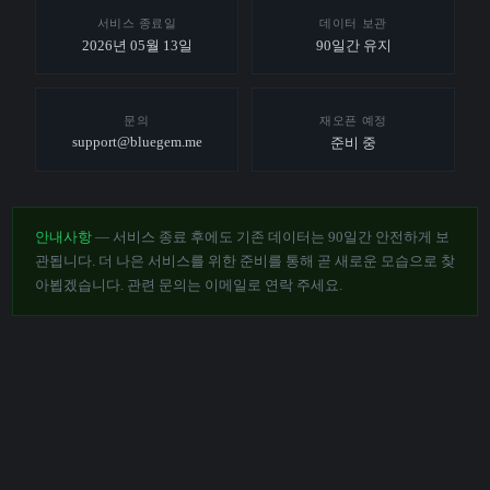
서비스 종료일
데이터 보관
2026년 05월 13일
90일간 유지
문의
재오픈 예정
support@bluegem.me
준비 중
안내사항
— 서비스 종료 후에도 기존 데이터는 90일간 안전하게 보
관됩니다. 더 나은 서비스를 위한 준비를 통해 곧 새로운 모습으로 찾
아뵙겠습니다. 관련 문의는 이메일로 연락 주세요.