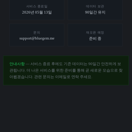
서비스 종료일
데이터 보관
2026년 05월 13일
90일간 유지
문의
재오픈 예정
support@bluegem.me
준비 중
안내사항
— 서비스 종료 후에도 기존 데이터는 90일간 안전하게 보
관됩니다. 더 나은 서비스를 위한 준비를 통해 곧 새로운 모습으로 찾
아뵙겠습니다. 관련 문의는 이메일로 연락 주세요.