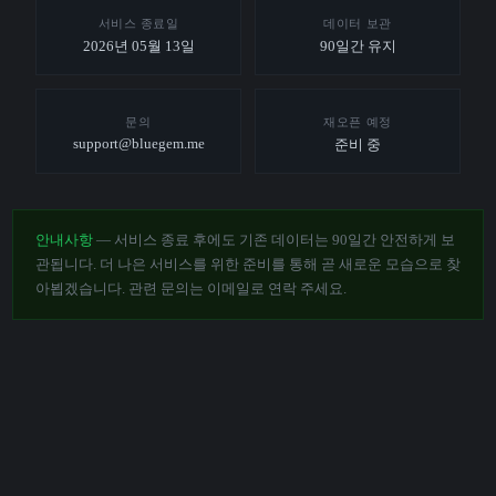
서비스 종료일
데이터 보관
2026년 05월 13일
90일간 유지
문의
재오픈 예정
support@bluegem.me
준비 중
안내사항
— 서비스 종료 후에도 기존 데이터는 90일간 안전하게 보
관됩니다. 더 나은 서비스를 위한 준비를 통해 곧 새로운 모습으로 찾
아뵙겠습니다. 관련 문의는 이메일로 연락 주세요.