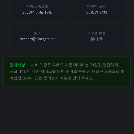
서비스 종료일
데이터 보관
2026년 05월 13일
90일간 유지
문의
재오픈 예정
support@bluegem.me
준비 중
안내사항
— 서비스 종료 후에도 기존 데이터는 90일간 안전하게 보
관됩니다. 더 나은 서비스를 위한 준비를 통해 곧 새로운 모습으로 찾
아뵙겠습니다. 관련 문의는 이메일로 연락 주세요.