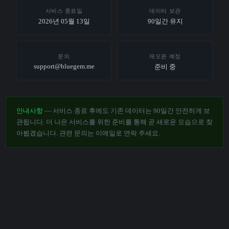
서비스 종료일
데이터 보관
2026년 05월 13일
90일간 유지
문의
재오픈 예정
support@bluegem.me
준비 중
안내사항
— 서비스 종료 후에도 기존 데이터는 90일간 안전하게 보
관됩니다. 더 나은 서비스를 위한 준비를 통해 곧 새로운 모습으로 찾
아뵙겠습니다. 관련 문의는 이메일로 연락 주세요.