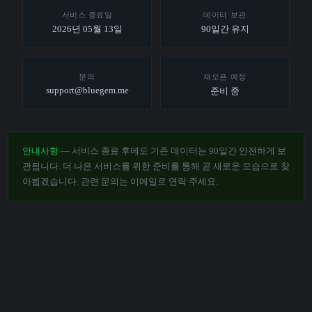
서비스 종료일
데이터 보관
2026년 05월 13일
90일간 유지
문의
재오픈 예정
support@bluegem.me
준비 중
안내사항
— 서비스 종료 후에도 기존 데이터는 90일간 안전하게 보
관됩니다. 더 나은 서비스를 위한 준비를 통해 곧 새로운 모습으로 찾
아뵙겠습니다. 관련 문의는 이메일로 연락 주세요.