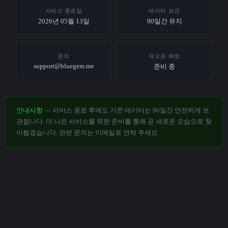
서비스 종료일
데이터 보관
2026년 05월 13일
90일간 유지
문의
재오픈 예정
support@bluegem.me
준비 중
안내사항
— 서비스 종료 후에도 기존 데이터는 90일간 안전하게 보
관됩니다. 더 나은 서비스를 위한 준비를 통해 곧 새로운 모습으로 찾
아뵙겠습니다. 관련 문의는 이메일로 연락 주세요.