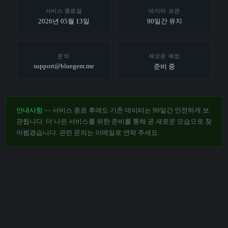
서비스 종료일
데이터 보관
2026년 05월 13일
90일간 유지
문의
재오픈 예정
support@bluegem.me
준비 중
안내사항
— 서비스 종료 후에도 기존 데이터는 90일간 안전하게 보
관됩니다. 더 나은 서비스를 위한 준비를 통해 곧 새로운 모습으로 찾
아뵙겠습니다. 관련 문의는 이메일로 연락 주세요.