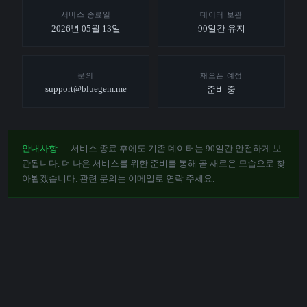
서비스 종료일
데이터 보관
2026년 05월 13일
90일간 유지
문의
재오픈 예정
support@bluegem.me
준비 중
안내사항
— 서비스 종료 후에도 기존 데이터는 90일간 안전하게 보
관됩니다. 더 나은 서비스를 위한 준비를 통해 곧 새로운 모습으로 찾
아뵙겠습니다. 관련 문의는 이메일로 연락 주세요.