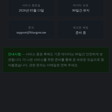
서비스 종료일
데이터 보관
2026년 05월 13일
90일간 유지
문의
재오픈 예정
support@bluegem.me
준비 중
안내사항
— 서비스 종료 후에도 기존 데이터는 90일간 안전하게 보
관됩니다. 더 나은 서비스를 위한 준비를 통해 곧 새로운 모습으로 찾
아뵙겠습니다. 관련 문의는 이메일로 연락 주세요.