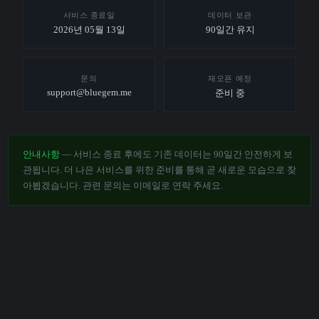
서비스 종료일
데이터 보관
2026년 05월 13일
90일간 유지
문의
재오픈 예정
support@bluegem.me
준비 중
안내사항
— 서비스 종료 후에도 기존 데이터는 90일간 안전하게 보
관됩니다. 더 나은 서비스를 위한 준비를 통해 곧 새로운 모습으로 찾
아뵙겠습니다. 관련 문의는 이메일로 연락 주세요.