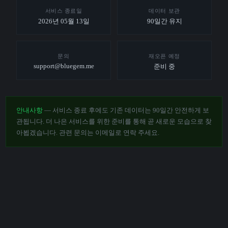
서비스 종료일
데이터 보관
2026년 05월 13일
90일간 유지
문의
재오픈 예정
support@bluegem.me
준비 중
안내사항
— 서비스 종료 후에도 기존 데이터는 90일간 안전하게 보
관됩니다. 더 나은 서비스를 위한 준비를 통해 곧 새로운 모습으로 찾
아뵙겠습니다. 관련 문의는 이메일로 연락 주세요.