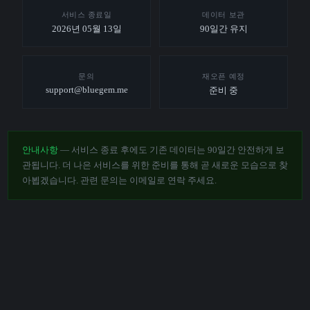
서비스 종료일
데이터 보관
2026년 05월 13일
90일간 유지
문의
재오픈 예정
support@bluegem.me
준비 중
안내사항
— 서비스 종료 후에도 기존 데이터는 90일간 안전하게 보
관됩니다. 더 나은 서비스를 위한 준비를 통해 곧 새로운 모습으로 찾
아뵙겠습니다. 관련 문의는 이메일로 연락 주세요.