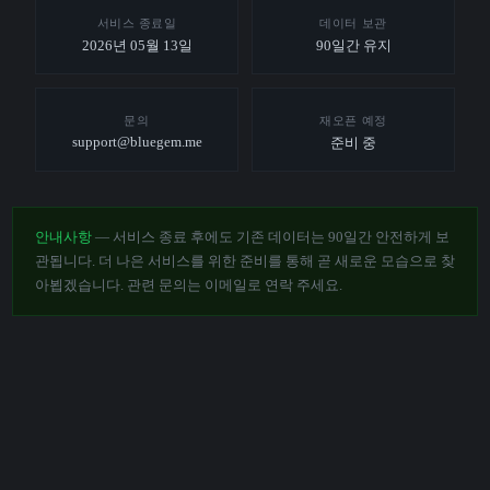
서비스 종료일
데이터 보관
2026년 05월 13일
90일간 유지
문의
재오픈 예정
support@bluegem.me
준비 중
안내사항
— 서비스 종료 후에도 기존 데이터는 90일간 안전하게 보
관됩니다. 더 나은 서비스를 위한 준비를 통해 곧 새로운 모습으로 찾
아뵙겠습니다. 관련 문의는 이메일로 연락 주세요.