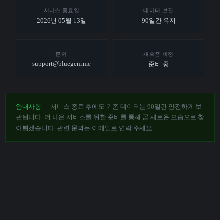
서비스 종료일
데이터 보관
2026년 05월 13일
90일간 유지
문의
재오픈 예정
support@bluegem.me
준비 중
안내사항
— 서비스 종료 후에도 기존 데이터는 90일간 안전하게 보
관됩니다. 더 나은 서비스를 위한 준비를 통해 곧 새로운 모습으로 찾
아뵙겠습니다. 관련 문의는 이메일로 연락 주세요.