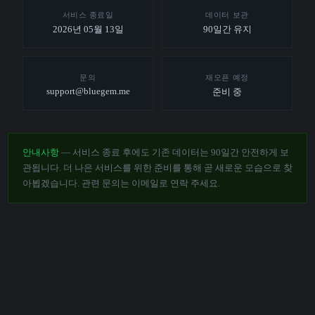
서비스 종료일
데이터 보관
2026년 05월 13일
90일간 유지
문의
재오픈 예정
support@bluegem.me
준비 중
안내사항
— 서비스 종료 후에도 기존 데이터는 90일간 안전하게 보
관됩니다. 더 나은 서비스를 위한 준비를 통해 곧 새로운 모습으로 찾
아뵙겠습니다. 관련 문의는 이메일로 연락 주세요.