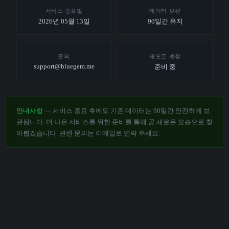
서비스 종료일
데이터 보관
2026년 05월 13일
90일간 유지
문의
재오픈 예정
support@bluegem.me
준비 중
안내사항
— 서비스 종료 후에도 기존 데이터는 90일간 안전하게 보
관됩니다. 더 나은 서비스를 위한 준비를 통해 곧 새로운 모습으로 찾
아뵙겠습니다. 관련 문의는 이메일로 연락 주세요.