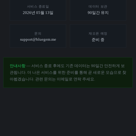
서비스 종료일
데이터 보관
2026년 05월 13일
90일간 유지
문의
재오픈 예정
support@bluegem.me
준비 중
안내사항
— 서비스 종료 후에도 기존 데이터는 90일간 안전하게 보
관됩니다. 더 나은 서비스를 위한 준비를 통해 곧 새로운 모습으로 찾
아뵙겠습니다. 관련 문의는 이메일로 연락 주세요.