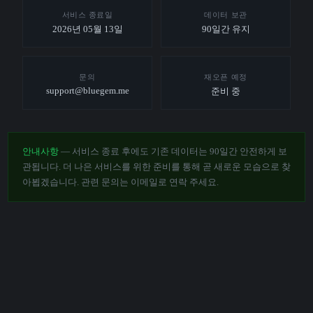
서비스 종료일
데이터 보관
2026년 05월 13일
90일간 유지
문의
재오픈 예정
support@bluegem.me
준비 중
안내사항
— 서비스 종료 후에도 기존 데이터는 90일간 안전하게 보
관됩니다. 더 나은 서비스를 위한 준비를 통해 곧 새로운 모습으로 찾
아뵙겠습니다. 관련 문의는 이메일로 연락 주세요.