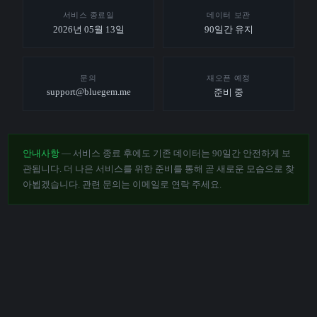
서비스 종료일
데이터 보관
2026년 05월 13일
90일간 유지
문의
재오픈 예정
support@bluegem.me
준비 중
안내사항
— 서비스 종료 후에도 기존 데이터는 90일간 안전하게 보
관됩니다. 더 나은 서비스를 위한 준비를 통해 곧 새로운 모습으로 찾
아뵙겠습니다. 관련 문의는 이메일로 연락 주세요.