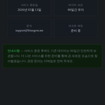
서비스 종료일
데이터 보관
2026년 05월 13일
90일간 유지
문의
재오픈 예정
support@bluegem.me
준비 중
안내사항
— 서비스 종료 후에도 기존 데이터는 90일간 안전하게 보
관됩니다. 더 나은 서비스를 위한 준비를 통해 곧 새로운 모습으로 찾
아뵙겠습니다. 관련 문의는 이메일로 연락 주세요.