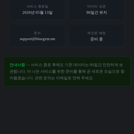
서비스 종료일
데이터 보관
2026년 05월 13일
90일간 유지
문의
재오픈 예정
support@bluegem.me
준비 중
안내사항
— 서비스 종료 후에도 기존 데이터는 90일간 안전하게 보
관됩니다. 더 나은 서비스를 위한 준비를 통해 곧 새로운 모습으로 찾
아뵙겠습니다. 관련 문의는 이메일로 연락 주세요.