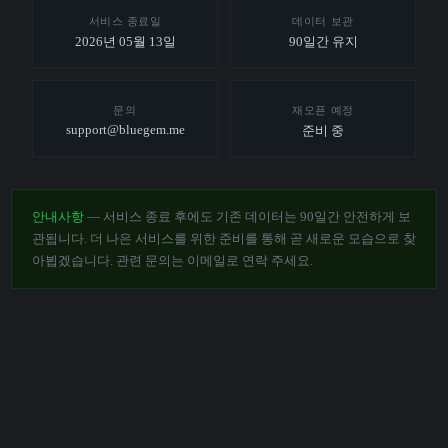
서비스 종료일
데이터 보관
2026년 05월 13일
90일간 유지
문의
재오픈 예정
support@bluegem.me
준비 중
안내사항
— 서비스 종료 후에도 기존 데이터는 90일간 안전하게 보
관됩니다. 더 나은 서비스를 위한 준비를 통해 곧 새로운 모습으로 찾
아뵙겠습니다. 관련 문의는 이메일로 연락 주세요.