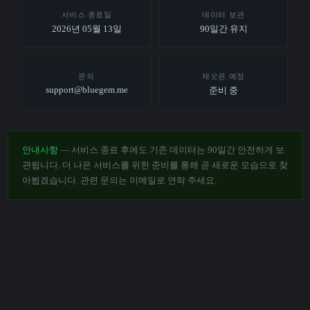
서비스 종료일
데이터 보관
2026년 05월 13일
90일간 유지
문의
재오픈 예정
support@bluegem.me
준비 중
안내사항
— 서비스 종료 후에도 기존 데이터는 90일간 안전하게 보
관됩니다. 더 나은 서비스를 위한 준비를 통해 곧 새로운 모습으로 찾
아뵙겠습니다. 관련 문의는 이메일로 연락 주세요.