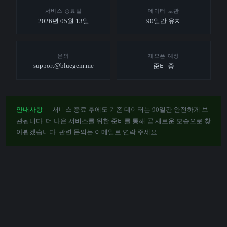
서비스 종료일
데이터 보관
2026년 05월 13일
90일간 유지
문의
재오픈 예정
support@bluegem.me
준비 중
안내사항
— 서비스 종료 후에도 기존 데이터는 90일간 안전하게 보
관됩니다. 더 나은 서비스를 위한 준비를 통해 곧 새로운 모습으로 찾
아뵙겠습니다. 관련 문의는 이메일로 연락 주세요.