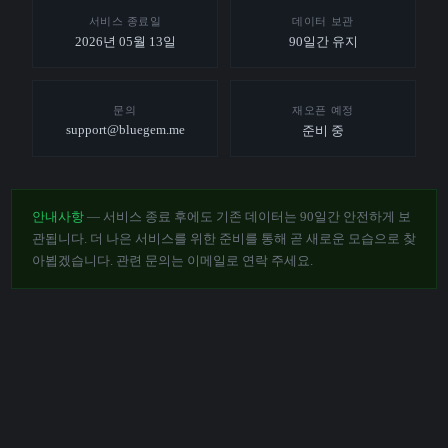
서비스 종료일
데이터 보관
2026년 05월 13일
90일간 유지
문의
재오픈 예정
support@bluegem.me
준비 중
안내사항
— 서비스 종료 후에도 기존 데이터는 90일간 안전하게 보
관됩니다. 더 나은 서비스를 위한 준비를 통해 곧 새로운 모습으로 찾
아뵙겠습니다. 관련 문의는 이메일로 연락 주세요.