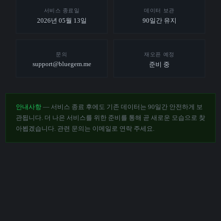
서비스 종료일
데이터 보관
2026년 05월 13일
90일간 유지
문의
재오픈 예정
support@bluegem.me
준비 중
안내사항
— 서비스 종료 후에도 기존 데이터는 90일간 안전하게 보
관됩니다. 더 나은 서비스를 위한 준비를 통해 곧 새로운 모습으로 찾
아뵙겠습니다. 관련 문의는 이메일로 연락 주세요.