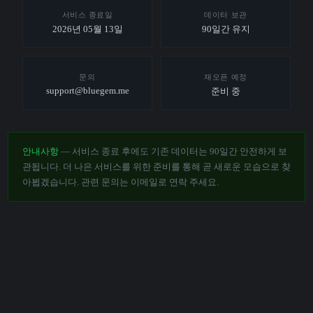
서비스 종료일
데이터 보관
2026년 05월 13일
90일간 유지
문의
재오픈 예정
support@bluegem.me
준비 중
안내사항
— 서비스 종료 후에도 기존 데이터는 90일간 안전하게 보
관됩니다. 더 나은 서비스를 위한 준비를 통해 곧 새로운 모습으로 찾
아뵙겠습니다. 관련 문의는 이메일로 연락 주세요.