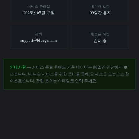
서비스 종료일
데이터 보관
2026년 05월 13일
90일간 유지
문의
재오픈 예정
support@bluegem.me
준비 중
안내사항
— 서비스 종료 후에도 기존 데이터는 90일간 안전하게 보
관됩니다. 더 나은 서비스를 위한 준비를 통해 곧 새로운 모습으로 찾
아뵙겠습니다. 관련 문의는 이메일로 연락 주세요.