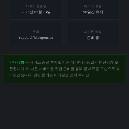
서비스 종료일
데이터 보관
2026년 05월 13일
90일간 유지
문의
재오픈 예정
support@bluegem.me
준비 중
안내사항
— 서비스 종료 후에도 기존 데이터는 90일간 안전하게 보
관됩니다. 더 나은 서비스를 위한 준비를 통해 곧 새로운 모습으로 찾
아뵙겠습니다. 관련 문의는 이메일로 연락 주세요.