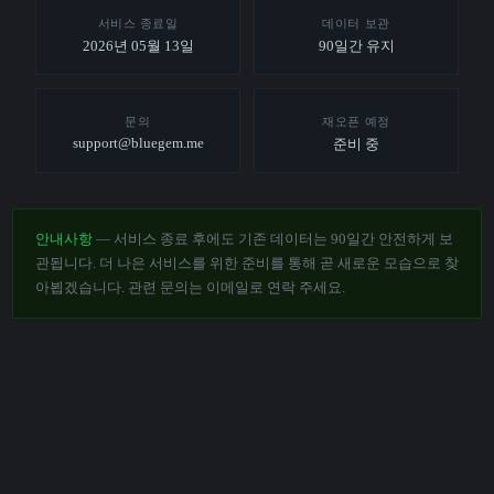
서비스 종료일
데이터 보관
2026년 05월 13일
90일간 유지
문의
재오픈 예정
support@bluegem.me
준비 중
안내사항
— 서비스 종료 후에도 기존 데이터는 90일간 안전하게 보
관됩니다. 더 나은 서비스를 위한 준비를 통해 곧 새로운 모습으로 찾
아뵙겠습니다. 관련 문의는 이메일로 연락 주세요.