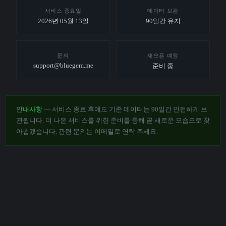
서비스 종료일
데이터 보관
2026년 05월 13일
90일간 유지
문의
재오픈 예정
support@bluegem.me
준비 중
안내사항
— 서비스 종료 후에도 기존 데이터는 90일간 안전하게 보
관됩니다. 더 나은 서비스를 위한 준비를 통해 곧 새로운 모습으로 찾
아뵙겠습니다. 관련 문의는 이메일로 연락 주세요.