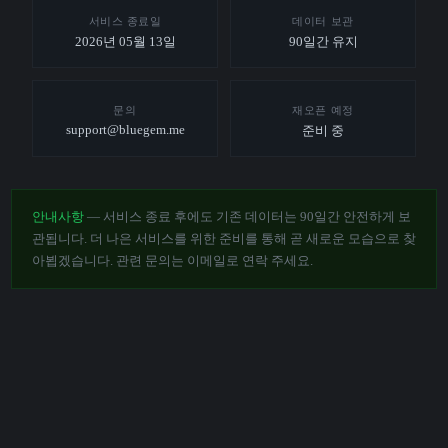
서비스 종료일
데이터 보관
2026년 05월 13일
90일간 유지
문의
재오픈 예정
support@bluegem.me
준비 중
안내사항
— 서비스 종료 후에도 기존 데이터는 90일간 안전하게 보
관됩니다. 더 나은 서비스를 위한 준비를 통해 곧 새로운 모습으로 찾
아뵙겠습니다. 관련 문의는 이메일로 연락 주세요.