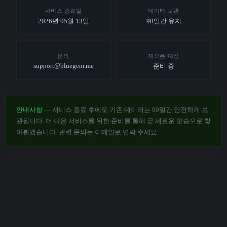
서비스 종료일
데이터 보관
2026년 05월 13일
90일간 유지
문의
재오픈 예정
support@bluegem.me
준비 중
안내사항
— 서비스 종료 후에도 기존 데이터는 90일간 안전하게 보
관됩니다. 더 나은 서비스를 위한 준비를 통해 곧 새로운 모습으로 찾
아뵙겠습니다. 관련 문의는 이메일로 연락 주세요.