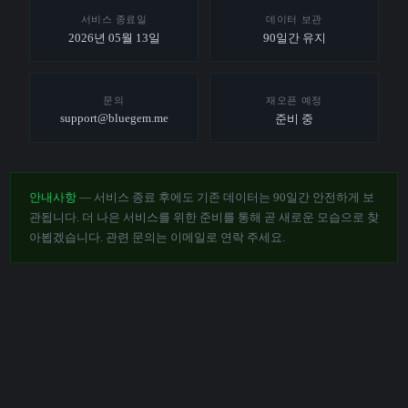
서비스 종료일
데이터 보관
2026년 05월 13일
90일간 유지
문의
재오픈 예정
support@bluegem.me
준비 중
안내사항
— 서비스 종료 후에도 기존 데이터는 90일간 안전하게 보
관됩니다. 더 나은 서비스를 위한 준비를 통해 곧 새로운 모습으로 찾
아뵙겠습니다. 관련 문의는 이메일로 연락 주세요.