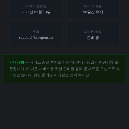
서비스 종료일
데이터 보관
2026년 05월 13일
90일간 유지
문의
재오픈 예정
support@bluegem.me
준비 중
안내사항
— 서비스 종료 후에도 기존 데이터는 90일간 안전하게 보
관됩니다. 더 나은 서비스를 위한 준비를 통해 곧 새로운 모습으로 찾
아뵙겠습니다. 관련 문의는 이메일로 연락 주세요.