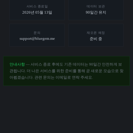
서비스 종료일
데이터 보관
2026년 05월 13일
90일간 유지
문의
재오픈 예정
support@bluegem.me
준비 중
안내사항
— 서비스 종료 후에도 기존 데이터는 90일간 안전하게 보
관됩니다. 더 나은 서비스를 위한 준비를 통해 곧 새로운 모습으로 찾
아뵙겠습니다. 관련 문의는 이메일로 연락 주세요.