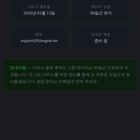
서비스 종료일
데이터 보관
2026년 05월 13일
90일간 유지
문의
재오픈 예정
support@bluegem.me
준비 중
안내사항
— 서비스 종료 후에도 기존 데이터는 90일간 안전하게 보
관됩니다. 더 나은 서비스를 위한 준비를 통해 곧 새로운 모습으로 찾
아뵙겠습니다. 관련 문의는 이메일로 연락 주세요.