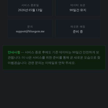
서비스 종료일
데이터 보관
2026년 05월 13일
90일간 유지
문의
재오픈 예정
support@bluegem.me
준비 중
안내사항
— 서비스 종료 후에도 기존 데이터는 90일간 안전하게 보
관됩니다. 더 나은 서비스를 위한 준비를 통해 곧 새로운 모습으로 찾
아뵙겠습니다. 관련 문의는 이메일로 연락 주세요.