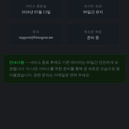
서비스 종료일
데이터 보관
2026년 05월 13일
90일간 유지
문의
재오픈 예정
support@bluegem.me
준비 중
안내사항
— 서비스 종료 후에도 기존 데이터는 90일간 안전하게 보
관됩니다. 더 나은 서비스를 위한 준비를 통해 곧 새로운 모습으로 찾
아뵙겠습니다. 관련 문의는 이메일로 연락 주세요.