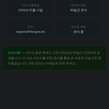
서비스 종료일
데이터 보관
2026년 05월 13일
90일간 유지
문의
재오픈 예정
support@bluegem.me
준비 중
안내사항
— 서비스 종료 후에도 기존 데이터는 90일간 안전하게 보
관됩니다. 더 나은 서비스를 위한 준비를 통해 곧 새로운 모습으로 찾
아뵙겠습니다. 관련 문의는 이메일로 연락 주세요.