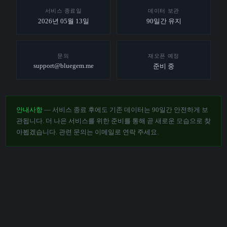
서비스 종료일
데이터 보관
2026년 05월 13일
90일간 유지
문의
재오픈 예정
support@bluegem.me
준비 중
안내사항
— 서비스 종료 후에도 기존 데이터는 90일간 안전하게 보
관됩니다. 더 나은 서비스를 위한 준비를 통해 곧 새로운 모습으로 찾
아뵙겠습니다. 관련 문의는 이메일로 연락 주세요.