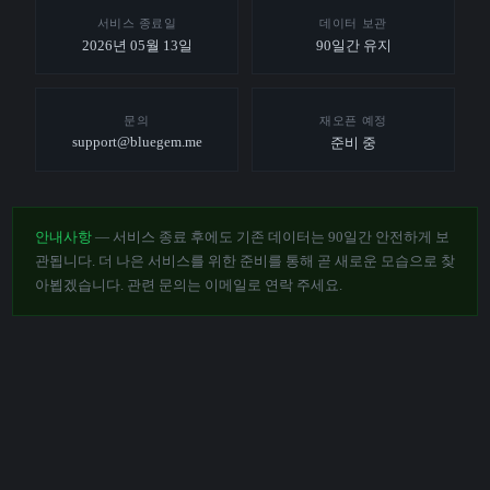
서비스 종료일
데이터 보관
2026년 05월 13일
90일간 유지
문의
재오픈 예정
support@bluegem.me
준비 중
안내사항
— 서비스 종료 후에도 기존 데이터는 90일간 안전하게 보
관됩니다. 더 나은 서비스를 위한 준비를 통해 곧 새로운 모습으로 찾
아뵙겠습니다. 관련 문의는 이메일로 연락 주세요.