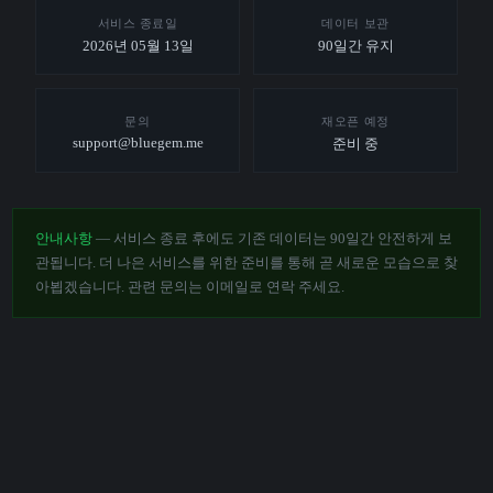
서비스 종료일
데이터 보관
2026년 05월 13일
90일간 유지
문의
재오픈 예정
support@bluegem.me
준비 중
안내사항
— 서비스 종료 후에도 기존 데이터는 90일간 안전하게 보
관됩니다. 더 나은 서비스를 위한 준비를 통해 곧 새로운 모습으로 찾
아뵙겠습니다. 관련 문의는 이메일로 연락 주세요.