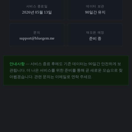
서비스 종료일
데이터 보관
2026년 05월 13일
90일간 유지
문의
재오픈 예정
support@bluegem.me
준비 중
안내사항
— 서비스 종료 후에도 기존 데이터는 90일간 안전하게 보
관됩니다. 더 나은 서비스를 위한 준비를 통해 곧 새로운 모습으로 찾
아뵙겠습니다. 관련 문의는 이메일로 연락 주세요.