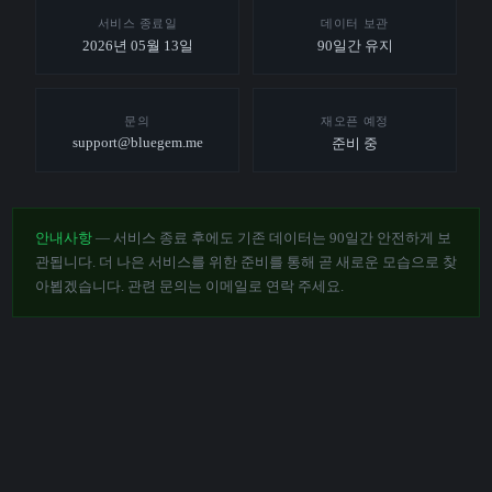
서비스 종료일
데이터 보관
2026년 05월 13일
90일간 유지
문의
재오픈 예정
support@bluegem.me
준비 중
안내사항
— 서비스 종료 후에도 기존 데이터는 90일간 안전하게 보
관됩니다. 더 나은 서비스를 위한 준비를 통해 곧 새로운 모습으로 찾
아뵙겠습니다. 관련 문의는 이메일로 연락 주세요.