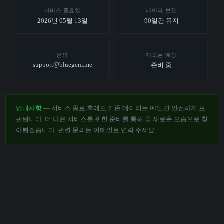
서비스 종료일
데이터 보관
2026년 05월 13일
90일간 유지
문의
재오픈 예정
support@bluegem.me
준비 중
안내사항
— 서비스 종료 후에도 기존 데이터는 90일간 안전하게 보
관됩니다. 더 나은 서비스를 위한 준비를 통해 곧 새로운 모습으로 찾
아뵙겠습니다. 관련 문의는 이메일로 연락 주세요.