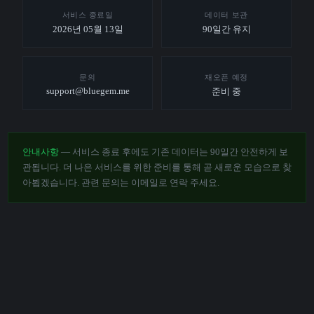
서비스 종료일
데이터 보관
2026년 05월 13일
90일간 유지
문의
재오픈 예정
support@bluegem.me
준비 중
안내사항
— 서비스 종료 후에도 기존 데이터는 90일간 안전하게 보
관됩니다. 더 나은 서비스를 위한 준비를 통해 곧 새로운 모습으로 찾
아뵙겠습니다. 관련 문의는 이메일로 연락 주세요.