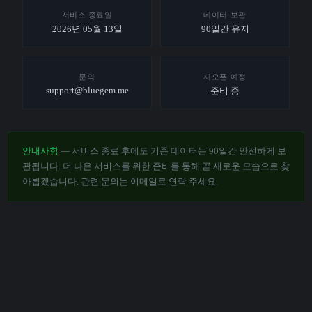
서비스 종료일
데이터 보관
2026년 05월 13일
90일간 유지
문의
재오픈 예정
support@bluegem.me
준비 중
안내사항
— 서비스 종료 후에도 기존 데이터는 90일간 안전하게 보
관됩니다. 더 나은 서비스를 위한 준비를 통해 곧 새로운 모습으로 찾
아뵙겠습니다. 관련 문의는 이메일로 연락 주세요.